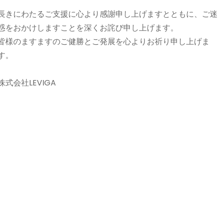
長きにわたるご支援に心より感謝申し上げますとともに、ご迷
惑をおかけしますことを深くお詫び申し上げます。
皆様のますますのご健勝とご発展を心よりお祈り申し上げま
す。
株式会社LEVIGA